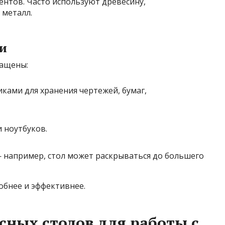
нтов. Часто используют древесину,
 металл.
и
нащены:
ами для хранения чертежей, бумаг,
 ноутбуков.
например, стол может раскрываться до большего
обнее и эффективнее.
ных столов для работы с