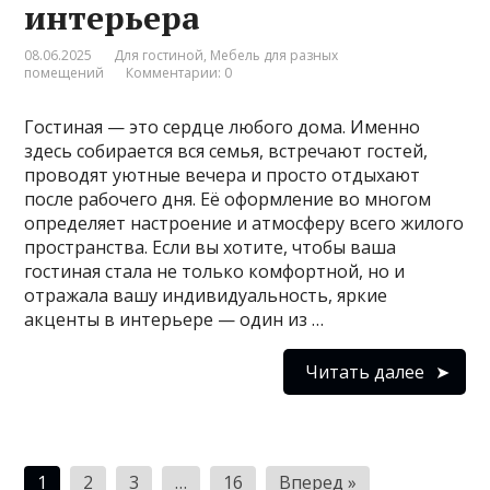
интерьера
08.06.2025
Для гостиной
,
Мебель для разных
помещений
Комментарии: 0
Гостиная — это сердце любого дома. Именно
здесь собирается вся семья, встречают гостей,
проводят уютные вечера и просто отдыхают
после рабочего дня. Её оформление во многом
определяет настроение и атмосферу всего жилого
пространства. Если вы хотите, чтобы ваша
гостиная стала не только комфортной, но и
отражала вашу индивидуальность, яркие
акценты в интерьере — один из …
Читать далее
Пагинация
1
2
3
…
16
Вперед »