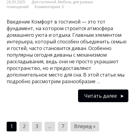
26.03.2025
Для гостиной
,
Мебель для разных
помещений
Комментарии: 0
Введение Комфорт в гостиной — это тот
фундамент, на котором строится атмосфера
домашнего уюта и отдыха. Главным элементом
интерьера, который способен объединить семью
и гостей, часто становится диван. Особенно
популярны сегодня диваны с механизмом
раскладывания, ведь они не просто украшают
пространство, но и предоставляют
дополнительное место для сна. В этой статье мы
подробно рассмотрим разнообразие …
Читать далее
Пагинация
1
2
3
…
7
Вперед »
записей