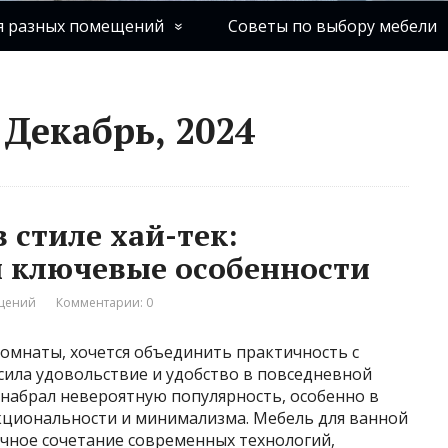
я разных помещений
Советы по выбору мебели
Декабрь, 2024
 стиле хай-тек:
и ключевые особенности
ещений
Комментарии: 0
комнаты, хочется объединить практичность с
сила удовольствие и удобство в повседневной
к набрал невероятную популярность, особенно в
кциональности и минимализма. Мебель для ванной
дачное сочетание современных технологий,