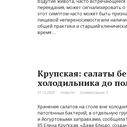
Вздутие живота, часто встречающееся 
переедания, может сигнализировать о 
этот симптом часто может быть призн
пищевой непереносимости или наличии
общей практики и старший клинический
время …
Крупская: салаты б
холодильника до по
31.12.2025
Новости
Комментарии: 0
Хранение салатов на столе вне холоди
патогенных бактерий, в отдельную гру
и йогуртовыми заправками, сообщила 
X5 Елена Крупская. «Даже блюдо, созда