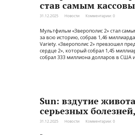
став самым кассовы
31.12.2025
Новости
Комментарии: 0
Мультфильм «Зверополис 2» стал сам
за всю историю, собрав 1,46 миллиард
Variety. «Зверополис 2» превзошел п
сердце 2», который собрал 1,45 милли
собрал 333 миллиона долларов в США и
Sun: вздутие живот
серьезных болезней,
31.12.2025
Новости
Комментарии: 0