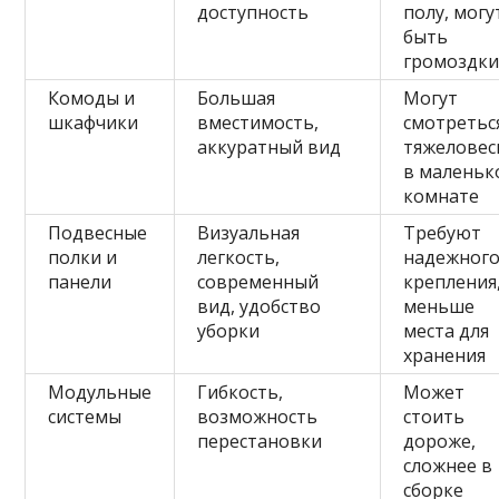
доступность
полу, могу
быть
громоздк
Комоды и
Большая
Могут
шкафчики
вместимость,
смотретьс
аккуратный вид
тяжеловес
в маленьк
комнате
Подвесные
Визуальная
Требуют
полки и
легкость,
надежног
панели
современный
крепления
вид, удобство
меньше
уборки
места для
хранения
Модульные
Гибкость,
Может
системы
возможность
стоить
перестановки
дороже,
сложнее в
сборке