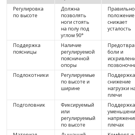
Регулировка
Должна
Правильно
по высоте
позволять
положение
ноги стоять
снижает
на полу под
усталость
углом 90°
Поддержка
Наличие
Предотвр
поясницы
регулируемой
боли и
поясничной
искривлен
опоры
позвоночн
Подлокотники
Регулируемые
Поддержка
по высоте и
снижение
ширине
нагрузки н
плечи
Подголовник
Фиксируемый
Поддержка
или
уменьшен
регулируемый
напряжени
по высоте
плечах
Материал
Дышащий,
Комфорт и