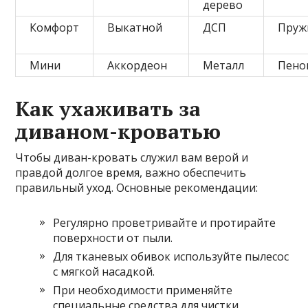
дерево
Комфорт
Выкатной
ДСП
Пруж
Мини
Аккордеон
Металл
Пено
Как ухаживать за
диваном-кроватью
Чтобы диван-кровать служил вам верой и
правдой долгое время, важно обеспечить
правильный уход. Основные рекомендации:
Регулярно проветривайте и протирайте
поверхности от пыли.
Для тканевых обивок используйте пылесос
с мягкой насадкой.
При необходимости применяйте
специальные средства для чистки,