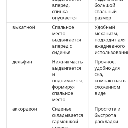
вперед,
большой
спинка
спальный
опускается
размер
выкатной
Спальное
Удобный
место
механизм,
выдвигается
подходит для
вперед с
ежедневного
сиденья
использовани
дельфин
Нижняя часть
Прочное,
выдвигается
удобно для
и
сна,
поднимается,
компактная в
формируя
сложенном
спальное
виде
место
аккордеон
Сиденье
Простота и
складывается
быстрота
гармошкой
раскладки
вперед