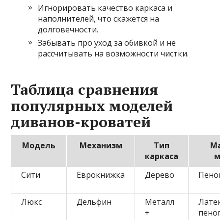
Игнорировать качество каркаса и
наполнителей, что скажется на
долговечности.
Забывать про уход за обивкой и не
рассчитывать на возможности чистки.
Таблица сравнения
популярных моделей
диванов-кроватей
Модель
Механизм
Тип
М
каркаса
м
Сити
Еврокнижка
Дерево
Пено
Люкс
Дельфин
Металл
Латек
+
пено