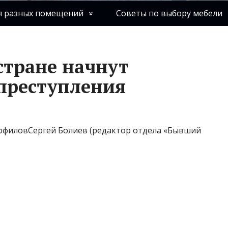
я разных помещений
Советы по выбору мебели
стране начнут
 преступления
дофиловСергей Болиев (редактор отдела «Бывший