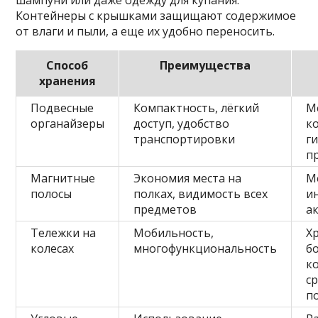
шампуни или даже одежду для купания.
Контейнеры с крышками защищают содержимое
от влаги и пыли, а еще их удобно переносить.
Способ
Преимущества
хранения
Подвесные
Компактность, лёгкий
М
органайзеры
доступ, удобство
к
транспортировки
г
п
Магнитные
Экономия места на
М
полосы
полках, видимость всех
и
предметов
а
Тележки на
Мобильность,
Х
колесах
многофункциональность
б
к
с
п