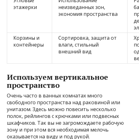
Угловые
Использование
Р
этажерки
неизведанных зон,
б
экономия пространства
п
д
э
Корзины и
Сортировка, защита от
Х
контейнеры
влаги, стильный
п
внешний вид
о
в
Используем вертикальное
пространство
Очень часто в ванных комнатах много
свободного пространства над раковиной или
унитазом. Здесь можно повесить несколько
полок, рейлингов с крючками или подвесных
шкафчиков. Так вы не загромождаете рабочую
зону и при этом вся необходимая мелочь
оказывается на виду и под рукой.