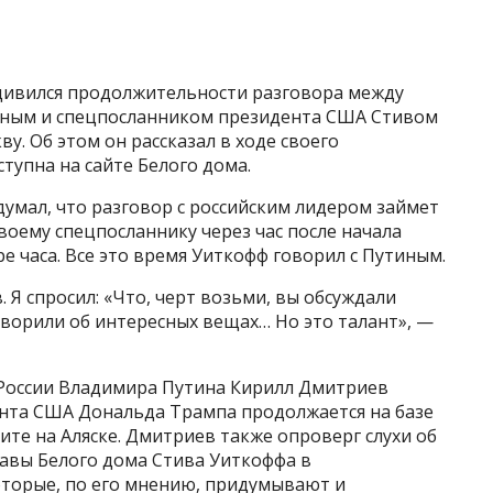
дивился продолжительности разговора между
ным и спецпосланником президента США Стивом
у. Об этом он рассказал в ходе своего
ступна на сайте Белого дома.
думал, что разговор с российским лидером займет
своему спецпосланнику через час после начала
ре часа. Все это время Уиткофф говорил с Путиным.
. Я спросил: «Что, черт возьми, вы обсуждали
говорили об интересных вещах… Но это талант», —
 России Владимира Путина Кирилл Дмитриев
ента США Дональда Трампа продолжается на базе
ите на Аляске. Дмитриев также опроверг слухи об
лавы Белого дома Стива Уиткоффа в
торые, по его мнению, придумывают и