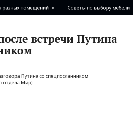
я разных помещений
Советы по выбору мебели
после встречи Путина
нником
зговора Путина со спецпосланником
 отдела Мир)