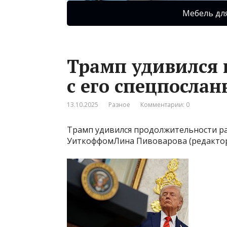
Мебель дл
Трамп удивился 
с его спецпосла
13.10.2025
Разное
Комментарии: 0
Трамп удивился продолжительности ра
УиткоффомЛина Пивоварова (редактор