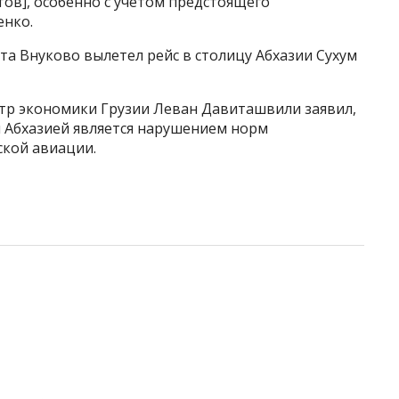
ов], особенно с учетом предстоящего
енко.
рта Внуково вылетел рейс в столицу Абхазии Сухум
тр экономики Грузии Леван Давиташвили заявил,
и Абхазией является нарушением норм
кой авиации.