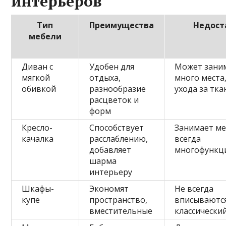
интерьеров
Тип
Преимущества
Недост
мебели
Диван с
Удобен для
Может зани
мягкой
отдыха,
много места
обивкой
разнообразие
ухода за тк
расцветок и
форм
Кресло-
Способствует
Занимает ме
качалка
расслаблению,
всегда
добавляет
многофункц
шарма
интерьеру
Шкафы-
Экономят
Не всегда
купе
пространство,
вписываются
вместительные
классически