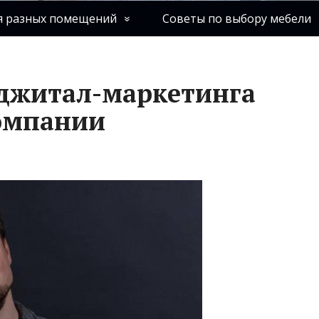
я разных помещений
Советы по выбору мебели
иджитал-маркетинга
компании