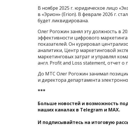
В ноябре 2025 г. юридическое лицо «
в «Эрион» (Erion). В феврале 2026 г. с
будет ликвидирована.
Олег Рогожин занял эту должность в 20
эффективности цифрового маркетинга в
показателей. Он курировал централи
аналитики, Центр маркетинговой эксп
маркетинговых затрат и управлял ком
англ. Profit and Loss statement, отчет о
До МТС Олег Рогожин занимал позиции
и директора департамента электронно
***
Больше новостей и возможность по
наших каналах в
Telegram
и
MAX
.
И
подписывайтесь
на итоговую расс