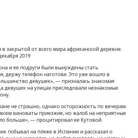
я в закрытой от всего мира африканской деревне.
декабря 2019
 она и ее подруги были вынуждены стать
я, держу телефон наготове. Это уже вошло в
большинство девушек», — призналась знакомая
гда девушек на улицах преследовали незнакомые
ону.
тране не страшно, однако осторожность по вечерам
о всем виноваты приезжие, но жалоб на неприятные
ло больше», — процитировал ее Кутовой.
ик побывал на пляже в Испании и рассказал о