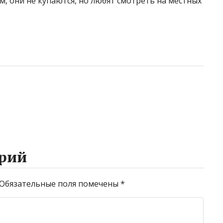
м, они не купаются, но любят смотреть на местных
рий
Обязательные поля помечены
*