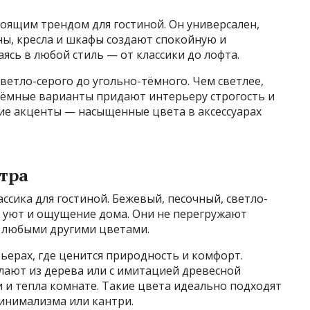
тоящим трендом для гостиной. Он универсален,
аны, кресла и шкафы создают спокойную и
ясь в любой стиль — от классики до лофта.
етло-серого до угольно-тёмного. Чем светлее,
 тёмные варианты придают интерьеру строгость и
кие акценты — насыщенные цвета в аксессуарах
тра
ссика для гостиной. Бежевый, песочный, светло-
 уют и ощущение дома. Они не перегружают
с любыми другими цветами.
ьерах, где ценится природность и комфорт.
лают из дерева или с имитацией древесной
и и тепла комнате. Такие цвета идеально подходят
минимализма или кантри.