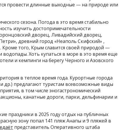
чется провести длинные выходные — на природе или
ческого сезона. Погода в это время стабильно
жность изучить достопримечательности
Воронцовский дворец, Ливадийский дворец,
-Петри», древний город «Неаполь Скифский» ,
д. Кроме того, Крым славится своей природой —
и водопады. Хоть купаться в море в это время еще
 отели и кемпинги на берегу Черного и Азовского
ритория в теплое время года. Курортные города
е и др.) предлагают туристам всевозможные виды
приятия, в том числе эногастрономический
ракционы, канатные дороги, парки, дельфинарии и
кие праздники в 2025 году отдых на публичных
расную зону попал 141 пляж Анапы и 9 пляжей в
едаёт
представитель Оперативного штаба