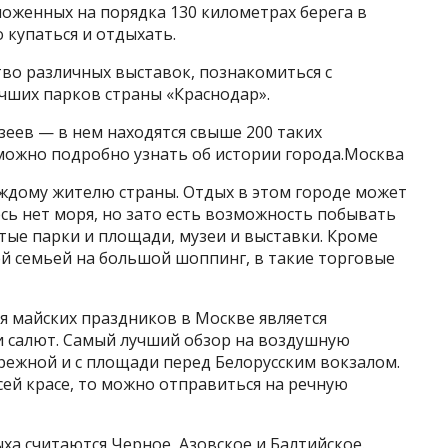
ложенных на порядка 130 километрах берега в
 купаться и отдыхать.
во различных выставок, познакомиться с
учших парков страны «Краснодар».
зеев — в нем находятся свыше 200 таких
 можно подробно узнать об истории города.Москва
аждому жителю страны. Отдых в этом городе может
сь нет моря, но зато есть возможность побывать
итые парки и площади, музеи и выставки. Кроме
ей семьей на большой шоппинг, в такие торговые
 майских праздников в Москве является
и салют. Самый лучший обзор на воздушную
режной и с площади перед Белорусским вокзалом.
сей красе, то можно отправиться на речную
а считаются Черное, Азовское и Балтийское.