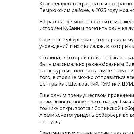
Краснодарского края, на пляжах, распо
Темрюкском районе, в 2025 году можно
В Краснодаре можно посетить множест
историей Кубани и посетить один из л
Санкт-Петербург считается городом му
учреждений и их филиалов, в которых
Столица, в которой стоит побывать к
быть максимально разнообразным. Зде
на экскурсиях, посетить самые знамен
того, в столице можно отправиться вс
центры как Щелковский, ГУМ или ЦУМ.
Еще одним преимуществом проведения
возможность посмотреть парад 9 мая 
технику открывается с Софийской набе
А если хочется увидеть фейерверк во в
прогулку.
Самыми популярными морями для отдых