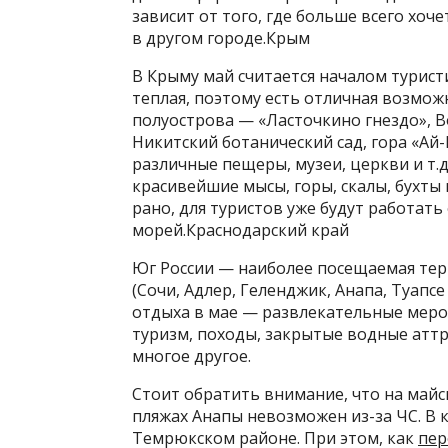
зависит от того, где больше всего хо
в другом городе.Крым
В Крыму май считается началом туристи
теплая, поэтому есть отличная возмо
полуострова — «Ласточкино гнездо», 
Никитский ботанический сад, гора «Ай
различные пещеры, музеи, церкви и т.
красивейшие мысы, горы, скалы, бухты 
рано, для туристов уже будут работать
морей.Краснодарский край
Юг России — наиболее посещаемая тер
(Сочи, Адлер, Геленджик, Анапа, Туапс
отдыха в мае — развлекательные меро
туризм, походы, закрытые водные атт
многое другое.
Стоит обратить внимание, что на майс
пляжах Анапы невозможен из-за ЧС. В к
Темрюкском районе. При этом, как
пер