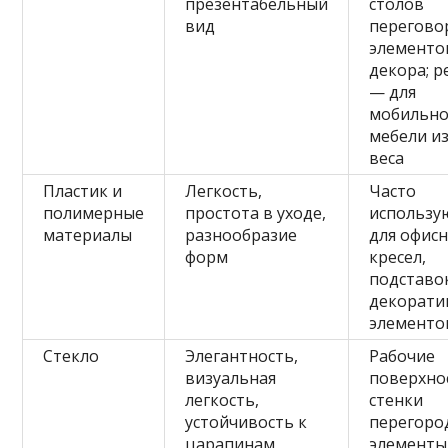
презентабельный
столов
вид
перегово
элементо
декора; р
— для
мобильн
мебели из
веса
Пластик и
Легкость,
Часто
полимерные
простота в уходе,
использу
материалы
разнообразие
для офис
форм
кресел,
подставо
декорати
элементо
Стекло
Элегантность,
Рабочие
визуальная
поверхно
легкость,
стенки
устойчивость к
перегоро
царапинам
элементы