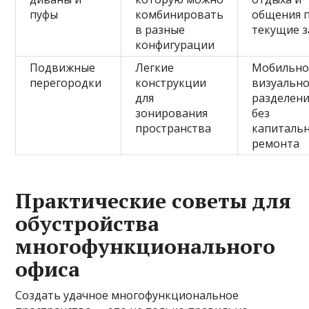
пуфы
комбинировать
общения 
в разные
текущие з
конфигурации
Подвижные
Легкие
Мобильно
перегородки
конструкции
визуальн
для
разделени
зонирования
без
пространства
капиталь
ремонта
Практические советы для
обустройства
многофункционального
офиса
Создать удачное многофункциональное