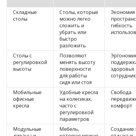
Складные
Столы, которые
Экономия
столы
можно легко
пространс
сложить и
гибкость
убрать или
использо
быстро
разложить
Столы с
Позволяют
Эргономи
регулировкой
менять высоту
поддержк
высоты
поверхности
здоровья
для работы
сотрудни
сидя или стоя
Мобильные
Удобные кресла
Свобода
офисные
на колесиках,
передвиж
кресла
часто с
комфорт
регулировкой
параметров
Модульные
Мебель,
Создание 
диваны и
которую можно
отдыха и