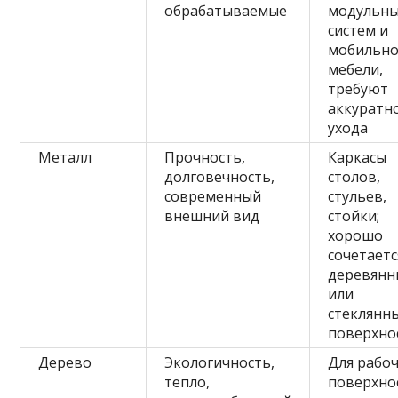
обрабатываемые
модульн
систем и
мобильн
мебели,
требуют
аккуратн
ухода
Металл
Прочность,
Каркасы
долговечность,
столов,
современный
стульев,
внешний вид
стойки;
хорошо
сочетаетс
деревян
или
стеклянн
поверхно
Дерево
Экологичность,
Для рабо
тепло,
поверхно