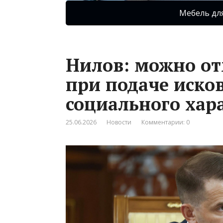
Мебель дл
Нилов: можно о
при подаче иско
социального хар
25.06.2026
Новости
Комментарии: 0