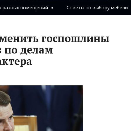
я разных помещений
Советы по выбору мебели
тменить госпошлины
в по делам
актера