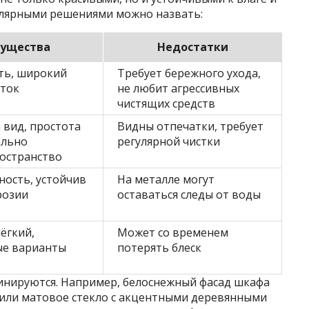
лярными решениями можно назвать:
ущества
Недостатки
ть, широкий
Требует бережного ухода,
еток
не любит агрессивных
чистящих средств
вид, простота
Видны отпечатки, требует
ально
регулярной чистки
остранство
ность, устойчив
На металле могут
розии
оставаться следы от воды
ёгкий,
Может со временем
ые варианты
потерять блеск
инируются. Например, белоснежный фасад шкафа
 или матовое стекло с акцентными деревянными