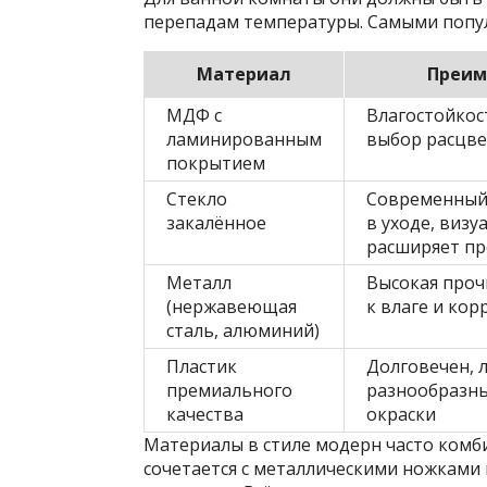
перепадам температуры. Самыми попу
Материал
Преим
МДФ с
Влагостойкос
ламинированным
выбор расцв
покрытием
Стекло
Современный 
закалённое
в уходе, визу
расширяет пр
Металл
Высокая проч
(нержавеющая
к влаге и кор
сталь, алюминий)
Пластик
Долговечен, л
премиального
разнообразн
качества
окраски
Материалы в стиле модерн часто комб
сочетается с металлическими ножками