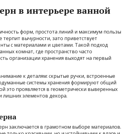
дерн в интерьере ванной
ичность форм, простота линий и максимум пользы
е терпит вычурности, зато приветствует
нты с материалами и цветами. Такой подход
анных комнат, где пространство часто
ость организации хранения выходят на первый
внимание к деталям: скрытые ручки, встроенные
родуманные системы хранения формируют общий
ой это проявляется в геометрически выверенных
ии лишних элементов декора.
ерна
ерн заключается в грамотном выборе материалов.
е только красивыми, но и устойчивыми к влаге и