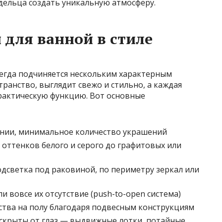
адельца создать уникальную атмосферу.
 для ванной в стиле
сегда подчиняется нескольким характерным
ранство, выглядит свежо и стильно, а каждая
 практическую функцию. Вот основные
инии, минимальное количество украшений
 оттенков белого и серого до графитовых или
светка под раковиной, по периметру зеркал или
и вовсе их отсутствие (push-to-open система)
тва на полу благодаря подвесным конструкциям
 скрыты от глаз — выдвижные лотки, потайные