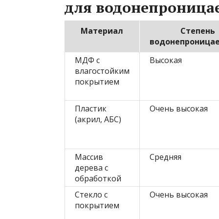
для водонепроница
Материал
Степень
водонепроница
МДФ с
Высокая
влагостойким
покрытием
Пластик
Очень высокая
(акрил, АБС)
Массив
Средняя
дерева с
обработкой
Стекло с
Очень высокая
покрытием