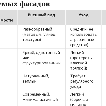
емых фасадов
Внешний вид
Уход
емости
Разнообразный
Средний (не
(матовый, глянец,
использовать
текстуры)
агрессивные
средства)
Яркий, однотонный
Легкий
или
(протереть
структурированный
влажной
тряпкой)
Натуральный,
Требует
теплый
регулярного
ухода
Современный,
Легкий
минималистичный
(беречь от
сильных