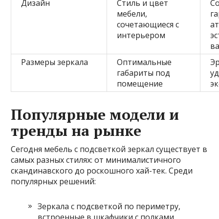
Дизайн
Стиль и цвет
С
мебели,
г
сочетающиеся с
а
интерьером
эс
в
Размеры зеркала
Оптимальные
Э
габариты под
у
помещение
э
Популярные модели и
тренды на рынке
Сегодня мебель с подсветкой зеркал существует в
самых разных стилях: от минималистичного
скандинавского до роскошного хай-тек. Среди
популярных решений:
Зеркала с подсветкой по периметру,
встроенные в шкафчики с полками.