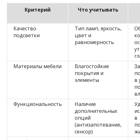
Критерий
Что учитывать
Качество
Тип ламп, яркость,
О
подсветки
цвет и
к
равномерность
о
у
гл
Материалы мебели
Влагостойкие
З
покрытия и
п
элементы
в 
п
в
Функциональность
Наличие
У
дополнительных
и
опций
в
(антизапотевание,
п
сенсор)
ж