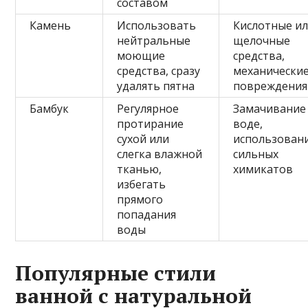
составом
Камень
Использовать
Кислотные и
нейтральные
щелочные
моющие
средства,
средства, сразу
механически
удалять пятна
повреждения
Бамбук
Регулярное
Замачивание
протирание
воде,
сухой или
использован
слегка влажной
сильных
тканью,
химикатов
избегать
прямого
попадания
воды
Популярные стили
ванной с натуральной