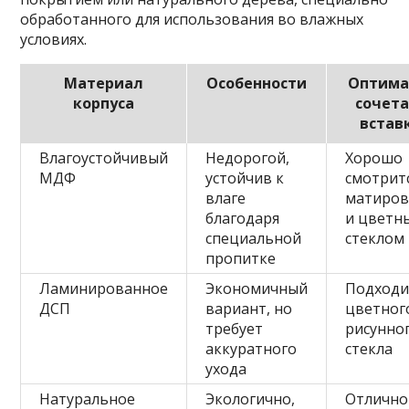
обработанного для использования во влажных
условиях.
Материал
Особенности
Оптима
корпуса
сочета
встав
Влагоустойчивый
Недорогой,
Хорошо
МДФ
устойчив к
смотритс
влаге
матиро
благодаря
и цветн
специальной
стеклом
пропитке
Ламинированное
Экономичный
Подходи
ДСП
вариант, но
цветног
требует
рисунно
аккуратного
стекла
ухода
Натуральное
Экологично,
Отлично