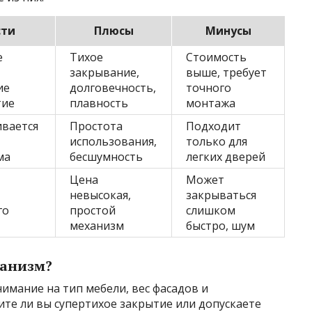
сти
Плюсы
Минусы
е
Тихое
Стоимость
закрывание,
выше, требует
ие
долговечность,
точного
тие
плавность
монтажа
ивается
Простота
Подходит
использования,
только для
ма
бесшумность
легких дверей
Цена
Может
невысокая,
закрываться
го
простой
слишком
механизм
быстро, шум
ханизм?
имание на тип мебели, вес фасадов и
ите ли вы супертихое закрытие или допускаете