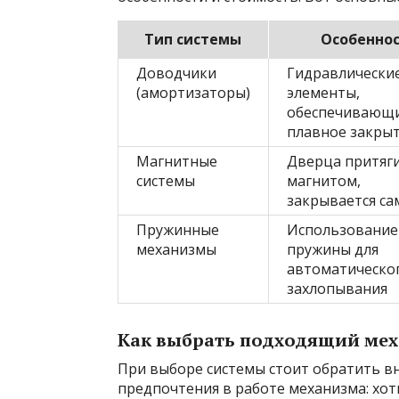
Тип системы
Особенно
Доводчики
Гидравлически
(амортизаторы)
элементы,
обеспечивающ
плавное закры
Магнитные
Дверца притяг
системы
магнитом,
закрывается са
Пружинные
Использование
механизмы
пружины для
автоматическо
захлопывания
Как выбрать подходящий ме
При выборе системы стоит обратить вн
предпочтения в работе механизма: хот