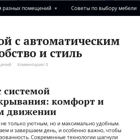
я разных помещений
Советы по выбору мебели
ой с автоматическим
обство и стиль
ещений
Комментарии: 0
с системой
крывания: комфорт и
м движении
л не только уютным, но и максимально удобным.
аем и завершаем день, и особенно важно, чтобы
изованность. Современные технологии шагнули