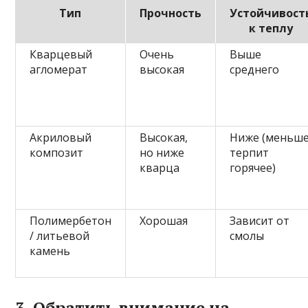
Тип
Прочность
Устойчивост
к теплу
Кварцевый
Очень
Выше
агломерат
высокая
среднего
Акриловый
Высокая,
Ниже (меньш
композит
но ниже
терпит
кварца
горячее)
Полимербетон
Хорошая
Зависит от
/ литьевой
смолы
камень
3. Обратить внимание на