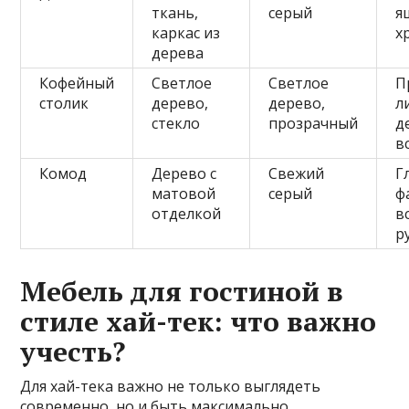
ткань,
серый
я
каркас из
х
дерева
Кофейный
Светлое
Светлое
П
столик
дерево,
дерево,
л
стекло
прозрачный
д
в
Комод
Дерево с
Свежий
Г
матовой
серый
ф
отделкой
в
р
Мебель для гостиной в
стиле хай-тек: что важно
учесть?
Для хай-тека важно не только выглядеть
современно, но и быть максимально