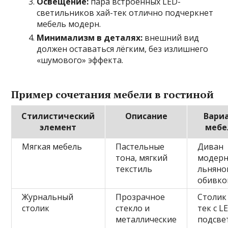
Освещение:
пара встроенных LED-
светильников хай-тек отлично подчеркнет
мебель модерн.
Минимализм в деталях:
внешний вид
должен оставаться лёгким, без излишнего
«шумового» эффекта.
Пример сочетания мебели в гостиной
Стилистический
Описание
Вари
элемент
мебе
Мягкая мебель
Пастельные
Диван
тона, мягкий
модерн
текстиль
льняно
обивко
Журнальный
Прозрачное
Столик
столик
стекло и
тек с L
металлические
подсве