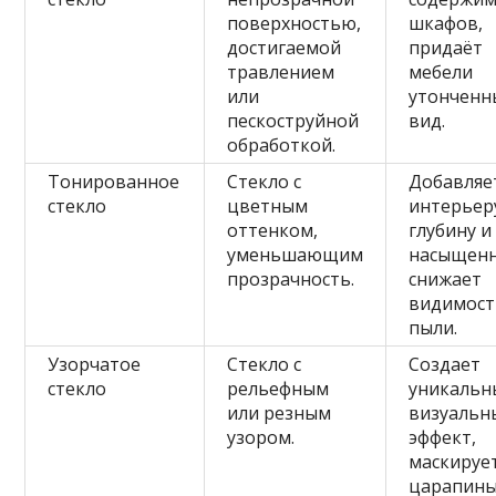
поверхностью,
шкафов,
достигаемой
придаёт
травлением
мебели
или
утонченн
пескоструйной
вид.
обработкой.
Тонированное
Стекло с
Добавляе
стекло
цветным
интерьер
оттенком,
глубину и
уменьшающим
насыщенн
прозрачность.
снижает
видимост
пыли.
Узорчатое
Стекло с
Создает
стекло
рельефным
уникальн
или резным
визуальн
узором.
эффект,
маскируе
царапины