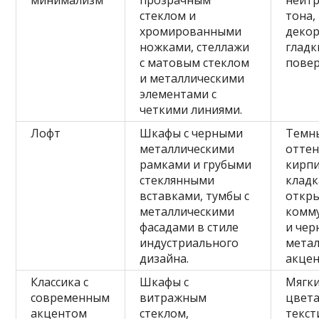
минимализм
прозрачным
нейт
стеклом и
тона,
хромированными
декор
ножками, стеллажи
гладк
с матовым стеклом
повер
и металлическими
элементами с
четкими линиями.
Лофт
Шкафы с черными
Темн
металлическими
оттен
рамками и грубыми
кирп
стеклянными
кладк
вставками, тумбы с
откр
металлическими
комм
фасадами в стиле
и чер
индустриального
метал
дизайна.
акцен
Классика с
Шкафы с
Мягки
современным
витражным
цвета
акцентом
стеклом,
текст