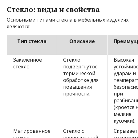
Стекло: виды и свойства
Основными типами стекла в мебельных изделиях
являются:
Тип стекла
Описание
Преимущ
Закаленное
Стекло,
Высокая
стекло
подвергнутое
устойчиво
термической
ударам и
обработке для
температ
повышения
безопасн
прочности.
при
разбиван
(кроется 
мелкие
кусочки).
Матированное
Стекло с
Скрывает
стекло
непрозрачной
содержи