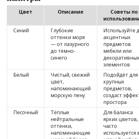
Цвет
Описание
Советы по
использован
Синий
Глубокие
Используйте 
оттенки моря
акцентных
— от лазурного
предметов
до тёмно-
мебели или
синего
декоративны
элементов
Белый
Чистый, свежий
Подойдёт для
цвет,
крупных
напоминающий
предметов,
морскую пену
создаст эффек
простора
Песочный
Тёплые
Для баланса
нейтральные
ярких цветов,
оттенки,
часто
напоминающие
используется 