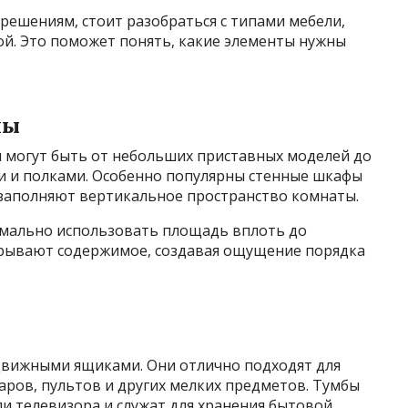
решениям, стоит разобраться с типами мебели,
ой. Это поможет понять, какие элементы нужны
мы
и могут быть от небольших приставных моделей до
и и полками. Особенно популярны стенные шкафы
заполняют вертикальное пространство комнаты.
мально использовать площадь вплоть до
крывают содержимое, создавая ощущение порядка
движными ящиками. Они отлично подходят для
уаров, пультов и других мелких предметов. Тумбы
и телевизора и служат для хранения бытовой