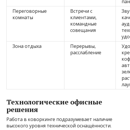
пан
Переговорные
Встречи с
Зву
комнаты
клиентами,
кач
командные
ауд
совещания
тех
удо
Зона отдыха
Перерывы,
Уд
расслабление
кре
ко
авт
зел
рас
лау
Технологические офисные
решения
Работа в коворкинге подразумевает наличие
высокого уровня технической оснащённости.