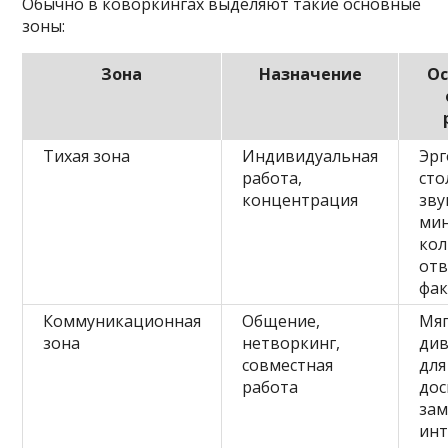
Обычно в коворкингах выделяют такие основные
зоны:
Зона
Назначение
Ос
Тихая зона
Индивидуальная
Эр
работа,
сто
концентрация
зву
ми
кол
от
фа
Коммуникационная
Общение,
Мя
зона
нетворкинг,
див
совместная
для
работа
дос
зам
ин