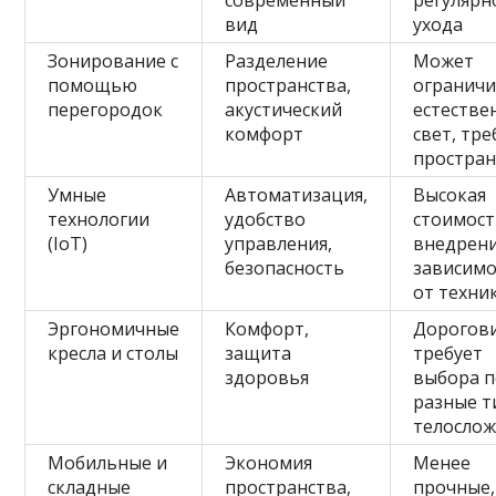
современный
регулярн
вид
ухода
Зонирование с
Разделение
Может
помощью
пространства,
огранич
перегородок
акустический
естестве
комфорт
свет, тре
простран
Умные
Автоматизация,
Высокая
технологии
удобство
стоимос
(IoT)
управления,
внедрени
безопасность
зависимо
от техни
Эргономичные
Комфорт,
Дорогови
кресла и столы
защита
требует
здоровья
выбора 
разные 
телосло
Мобильные и
Экономия
Менее
складные
пространства,
прочные,