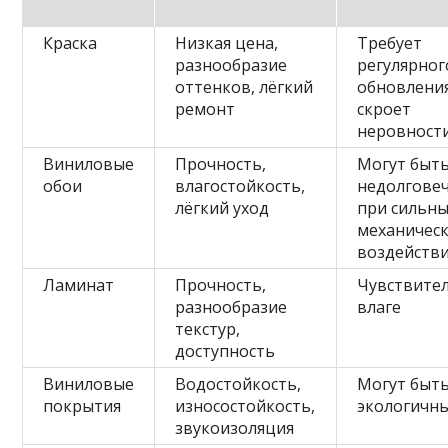
Краска
Низкая цена,
Требует
разнообразие
регулярног
оттенков, лёгкий
обновления
ремонт
скроет
неровност
Виниловые
Прочность,
Могут быт
обои
влагостойкость,
недолгове
лёгкий уход
при сильн
механичес
воздейств
Ламинат
Прочность,
Чувствител
разнообразие
влаге
текстур,
доступность
Виниловые
Водостойкость,
Могут быт
покрытия
износостойкость,
экологичн
звукоизоляция