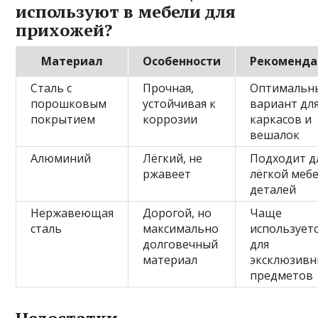
используют в мебели для
прихожей?
Материал
Особенности
Рекоменд
Сталь с
Прочная,
Оптимальн
порошковым
устойчивая к
вариант дл
покрытием
коррозии
каркасов и
вешалок
Алюминий
Лёгкий, не
Подходит д
ржавеет
лёгкой мебе
деталей
Нержавеющая
Дорогой, но
Чаще
сталь
максимально
использует
долговечный
для
материал
эксклюзивн
предметов