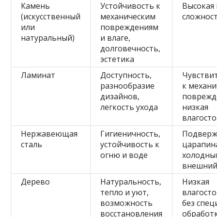
Камень
Устойчивость к
Высокая 
(искусственный
механическим
сложнос
или
повреждениям
натуральный)
и влаге,
долговечность,
эстетика
Ламинат
Доступность,
Чувстви
разнообразие
к механ
дизайнов,
поврежд
легкость ухода
низкая
влагост
Нержавеющая
Гигиеничность,
Подверж
сталь
устойчивость к
царапин
огню и воде
холодны
внешний
Дерево
Натуральность,
Низкая
тепло и уют,
влагост
возможность
без спе
восстановления
обработ