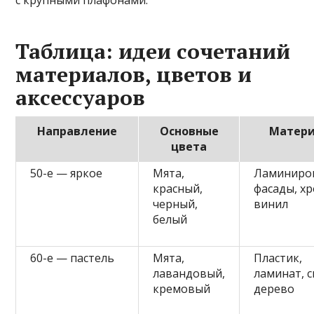
с крупными плафонами.
Таблица: идеи сочетаний
материалов, цветов и
аксессуаров
Направление
Основные
Матер
цвета
50-е — яркое
Мята,
Ламиниро
красный,
фасады, хр
черный,
винил
белый
60-е — пастель
Мята,
Пластик,
лавандовый,
ламинат, 
кремовый
дерево