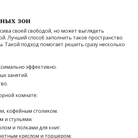
ьных зон
асива своей свободой, но может выглядеть
й. Лучший способ заполнить такое пространство
ы. Такой подход помогает решить сразу несколько
ксимально эффективно.
ых занятий.
во.
орной комнате:
ми, кофейным столиком.
м и стульями.
лом и полками для книг.
 уютным креслом и торшером.