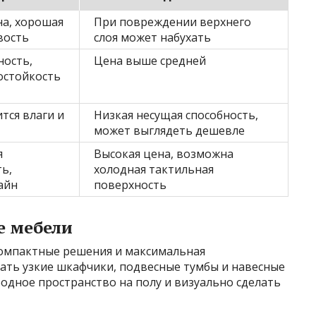
на, хорошая
При повреждении верхнего
вость
слоя может набухать
ность,
Цена выше средней
остойкость
ится влаги и
Низкая несущая способность,
может выглядеть дешевле
я
Высокая цена, возможна
ь,
холодная тактильная
айн
поверхность
е мебели
омпактные решения и максимальная
рать узкие шкафчики, подвесные тумбы и навесные
бодное пространство на полу и визуально сделать