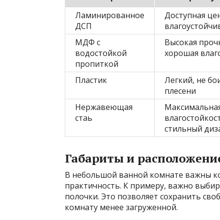
Ламинированное
Доступная це
ДСП
влагоустойчи
МДФ с
Высокая проч
водостойкой
хорошая влаг
пропиткой
Пластик
Легкий, не бо
плесени
Нержавеющая
Максимальна
стаь
влагостойкост
стильный диз
Габариты и расположени
В небольшой ванной комнате важны к
практичность. К примеру, важно выби
полочки. Это позволяет сохранить сво
комнату менее загруженной.