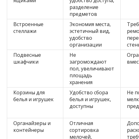
ящиками
удобство доступа,
разделение
предметов
Встроенные
Экономия места,
Тре
стеллажи
эстетичный вид,
ремо
удобство
пере
организации
стен
Подвесные
Не
Огра
шкафчики
загромождают
вмес
пол, увеличивают
площадь
хранения
Корзины для
Удобство сбора
Не п
белья и игрушек
белья и игрушек,
мелк
доступны
пре
Органайзеры и
Отличная
Доп
контейнеры
сортировка
расх
мелочей,
треб