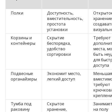
Полки
Доступность,
Открыто
вместительность,
хранение
простота
создават
установки
визуальн
Корзины и
Скрытие
Требуют
контейнеры
беспорядка,
дополни
удобство
места, м
сортировки
быть не
для быст
доступа
Подвесные
Экономит место,
Меньша
органайзеры
легкий доступ
вместимо
требуют
крючков
креплен
Тумба под
Скрытое
Занимает
раковину
хранение,
на полу