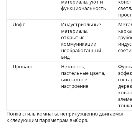
материалы, уют и
конст
функциональность
светл
прос
Лофт
Индустриальные
Мета
материалы,
карка
открытые
грубо
коммуникации,
инду
необработанный
свет
вид
Прованс
Нежность,
Фурни
пастельные цвета,
эффе
винтажное
соста
настроение
дерев
кова
элеме
тонка
Поняв стиль комнаты, непринуждённо двигаемся
к следующим параметрам выбора.