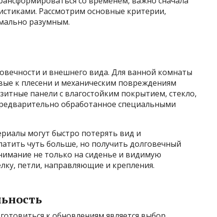
трансформироваться со временем, важно сначала
ристиками. Рассмотрим основные критерии,
мально разумным.
говечности и внешнего вида. Для ванной комнаты
ивые к плесени и механическим повреждениям
итные панели с влагостойким покрытием, стекло,
 предварительно обработанное специальными
риалы могут быстро потерять вид и
латить чуть больше, но получить долговечный
нимание не только на сиденье и видимую
лку, петли, направляющие и крепления.
льность
готовиться к обновлениям является выбор