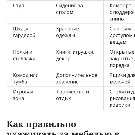
Стул
Сидение за
Комфортн
столом
с поддерж
спины
Шкаф/
Хранение
С лёгким
гардероб
одежды
доступом 
вещам
Полки и
Книги, игрушки,
Открытые
стеллажи
декор
закрытые 
порядка
Комод или
Дополнительное
Ящики дл
тумба
хранение
мелочей
Игровая
Творчество и
Столики д
зона
отдых
рисования
коврики
Как правильно
ухаживать за мебелью в