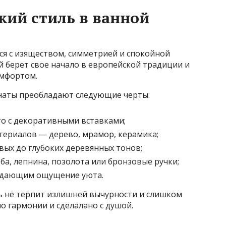
кий стиль в ванной
тся с изяществом, симметрией и спокойной
й берет свое начало в европейской традиции и
омфортом.
наты преобладают следующие черты:
то с декоративными вставками;
ериалов — дерево, мрамор, керамика;
вых до глубоких деревянных тонов;
а, лепнина, позолота или бронзовые ручки;
здающим ощущение уюта.
ль не терпит излишней вычурности и слишком
о гармонии и сделалано с душой.