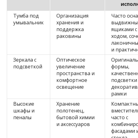
испол
Тумба под
Организация
Часто осн
умывальник
хранения и
выдвижны
поддержка
ящиками с
раковины
ходом, соч
лаконичны
и практич
Зеркала с
Оптическое
Оригинал
подсветкой
увеличение
формы,
пространства и
качествен
комфортное
подсветки
освещение
декорати
рамки
Высокие
Хранение
Компактны
шкафы и
полотенец,
вместител
пеналы
бытовой химии
часто с
и аксессуаров
комбинир
фасадами 
стекла