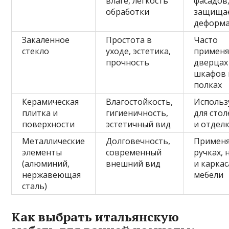
влаге, легкость
фасадов
обработки
защищае
деформ
Закаленное
Простота в
Часто
стекло
уходе, эстетика,
применя
прочность
дверцах
шкафов 
полках
Керамическая
Влагостойкость,
Использ
плитка и
гигиеничность,
для сто
поверхности
эстетичный вид
и отдел
Металлические
Долговечность,
Применя
элементы
современный
ручках, 
(алюминий,
внешний вид
и каркас
нержавеющая
мебели
сталь)
Как выбрать итальянскую