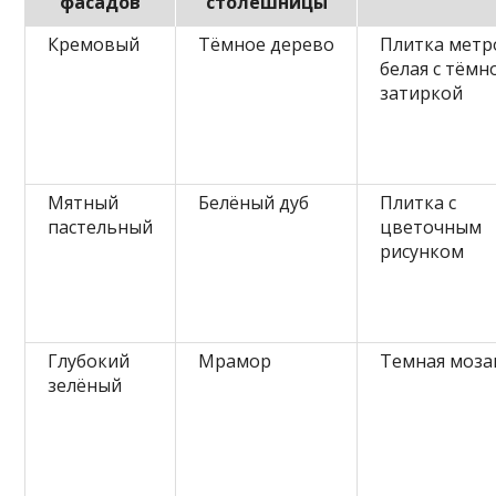
фасадов
столешницы
Кремовый
Тёмное дерево
Плитка метр
белая с тёмн
затиркой
Мятный
Белёный дуб
Плитка с
пастельный
цветочным
рисунком
Глубокий
Мрамор
Темная моза
зелёный