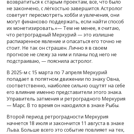
возвратиться к старым проектам, все, что было
не закончено, с лёгкостью завершится. Астролог
советует пересмотреть хобби и увлечения, они
могут финансово поддержать, если найти способ
их монетизировать.«— Тем не менее, я считаю,
что ретроградный Меркурий — это излишне
распиаренное явление и опасаться его точно не
стоит. Не так он страшен. Лично я в своем
прогнозе не слежу за ним и планы под него не
подстраиваю, — пояснила астролог.
В 2025-м с 15 марта по 7 апреля Меркурий
попадает в попятном движении по знаку Овна,
соответственно, наиболее сильно ощутят на себе
его влияние именно представители этого знака.
Управитель затмения и ретроградного Меркурия
— Марс. В то время он находился в знаке Рыбы.
Второй период ретроградности Меркурия
начнется 18 июля и закончится 11 августа в знаке
Льва. Больше всего это событие повлияет на тех,