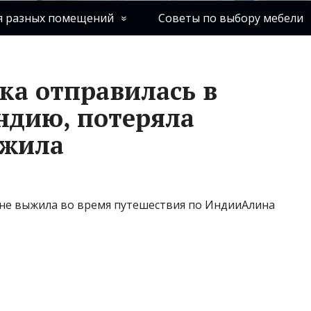
я разных помещений
Советы по выбору мебели
ка отправилась в
ндию, потеряла
ыжила
ША не выжила во время путешествия по ИндииАлина